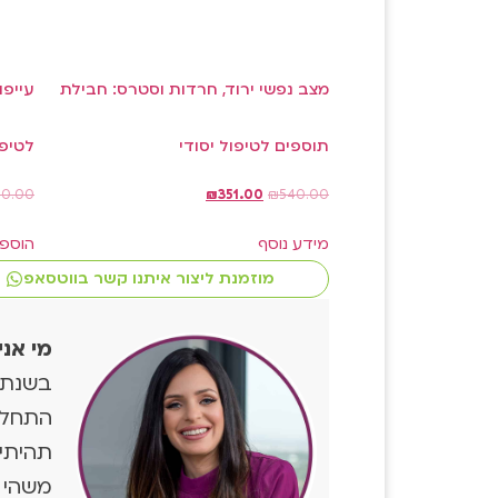
מצב נפשי ירוד, חרדות וסטרס: חבילת
עייפו
תוספים לטיפול יסודי
לטיפו
40.00
₪
351.00
₪
540.00
מידע נוסף
הוספ
מוזמנת ליצור איתנו קשר בווטסאפ
מי אני
התחלת
תהיתי 
משהי א