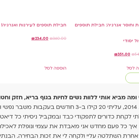
ת וחוסר אנרגיה: חבילת תוספים
חבילת תוספים לעירנות ואנרגיה!
₪
234.00
₪
360.00
ל יסודי
₪
351.00
₪
5
ה לסל
הוספה לסל
 ומה מביא אותי ללוות נשים לחיות בגוף בריא, חזק וחטו
בשנת 2014, עליתי 20 קילו ב-3 חודשים בעק
י לקחת כדורים לתפקודי כבד ובמקביל ניסיתי כל דיאט
איך כל פעם מחדש אני מאבדת את עצמי ונופלת לאכילה
חרת השתלטה עליי ולקחה לי את זכות הבחירה. הבנתי ש