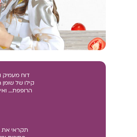
קילו של שומן 
הרופפת… ​​וא