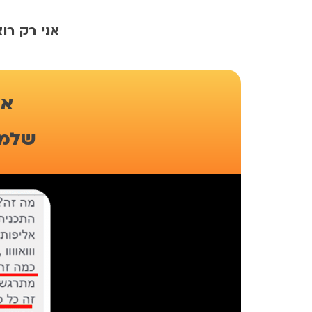
​אני רק רו
אנ
שלמד