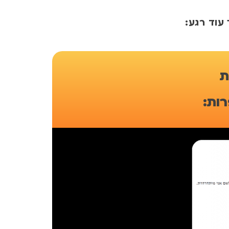
 עוד רגע:
ת
ות: