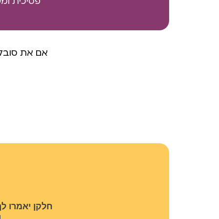
פסיכית ומש
אם את סובלת
​חלקן יאמרו ל
ו