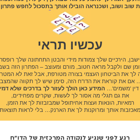
ת שוב ושוב, ושכנראה הובילו אותך בתסכול לחפש פתרון
עכשיו תראי
ישבן, הירכיים שלך צמודות מידי והבטן התחתונה שלך רופסת
ן שם ​ולקבל מראה חטוב, מורם ומעוצב – הפתרון הזה בשב
עלה לך את הביטחון העצמי בצורה מטורפת, אבל זאת לא המטרה 
 אם את קוראת את הדו"ח הזה, סימן שיש לך תקווה שהמצב 
דין 'משמים'… ​
המידע כאן הולך לעזור לך בדרכים שלא דמיי
​​את גם תגלי מה אסור לך לעשות, שקרים מפחידים,
רמאיות, ​הונאות ועצות אחיתופל שמבזבזות לך את הזמן,
מאכזבות אותך ומרוקנות לך את הארנק… בלי לראות תוצאות
רגע לפני שנגיע לנקודה המרכזית של הדו״ח