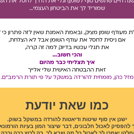
נה חיים שתשים סוף לשומן) וגלי את הדרך לחסל את הש
שמוריד לך את הביטחון העצמי…
 מעודף שומן מציק, ובאמת האמנת שאין לזה פתרון כי 
אם ניסית לחסל את עודף השומן אבל לא הצלחת,
את תגלי עכשיו בדיוק למה זה קרה,
​​והכי חשוב…
איך תצליחי כבר מהיום
זאת ההבטחה האישית שלי אלייך
מזל כהן, מומחית להורדה במשקל על פי תורת הרמב"ם.
כמו שאת יודעת
ישנן אין סוף שיטות ודיאטות להורדה במשקל בשוק.
ך להפסיק לאכול חלבונים, דבר שיצור המון בעיות הורמונאל
חלקן יאמרו לך לאכול כל מה שבא לך, רק לרוץ ככה וככה.