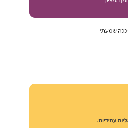
ומן המציק
'ככה שמעת'
יות עתידיות,