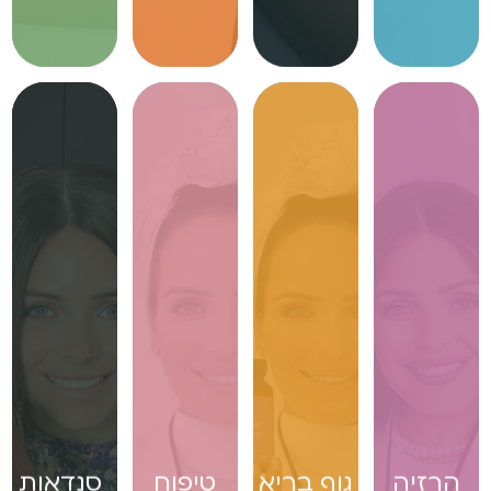
הרזיה
גוף בריא
טיפוח
סנדאות
>
>
>