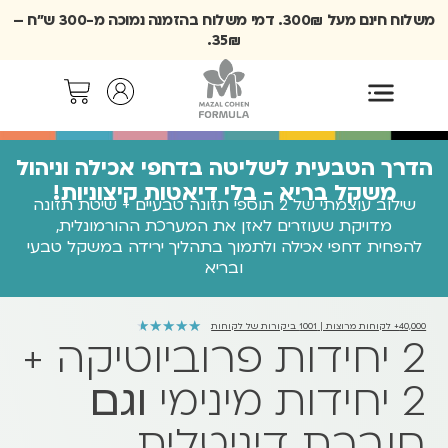
משלוח חינם מעל 300₪. דמי משלוח בהזמנה נמוכה מ-300 ש״ח –
35₪.
הדרך הטבעית לשליטה בדחפי אכילה וניהול
משקל בריא - בלי דיאטות קיצוניות!
שילוב עוצמתי של 2 תוספי תזונה טבעיים + שיטת תזונה
מדויקת שעוזרים לאזן את המערכת ההורמונלית,
להפחית דחפי אכילה ולתמוך בתהליך ירידה במשקל טבעי
ובריא
★
★
★
★
★
40,000+ לקוחות מרוצות | 1001 ביקורות של לקוחות
2 יחידות פרוביוטיקה +
2 יחידות מינימי
וגם
חוברת דיגיטלית