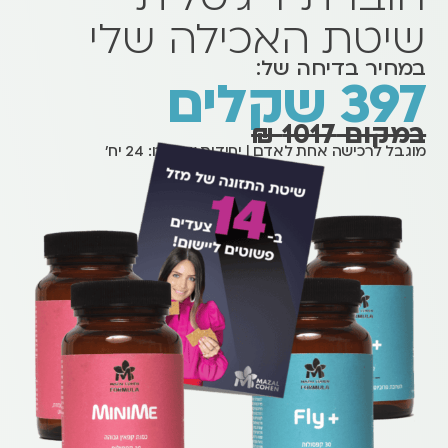
שיטת האכילה שלי
במחיר בדיחה של:
397 שקלים
במקום 1017 ₪
מוגבל לרכישה אחת לאדם | יחידות שנותרו: 24 יח'